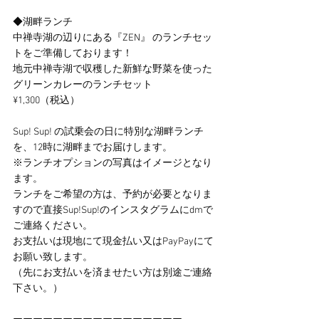
◆湖畔ランチ
中禅寺湖の辺りにある『ZEN』 のランチセッ
トをご準備しております！
地元中禅寺湖で収穫した新鮮な野菜を使った
グリーンカレーのランチセット
¥1,300（税込）
Sup! Sup! の試乗会の日に特別な湖畔ランチ
を、12時に湖畔までお届けします。
※ランチオプションの写真はイメージとなり
ます。
ランチをご希望の方は、予約が必要となりま
すので直接Sup!Sup!のインスタグラムにdmで
ご連絡ください。
お支払いは現地にて現金払い又はPayPayにて
お願い致します。
（先にお支払いを済ませたい方は別途ご連絡
下さい。）