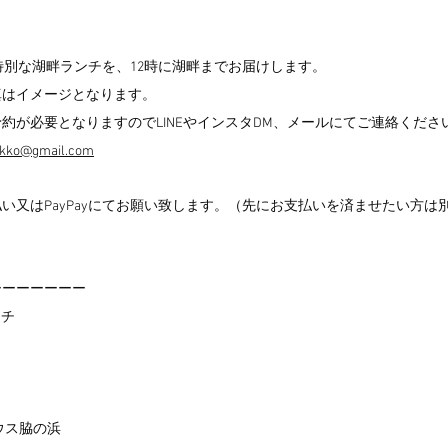
の日に特別な湖畔ランチを、12時に湖畔までお届けします。
真はイメージとなります。
約が必要となりますのでLINEやインスタDM、メールにてご連絡くださ
o@gmail.com
い又はPayPayにてお願い致します。（先にお支払いを済ませたい方は
ーーーーーーー
ンチ
ウス脇の浜