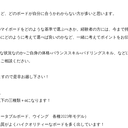
けど、どのボードが自分に合うかわからない方が多いと思います。
のマイボードをどのような基準で選ぶべきか。経験者の方には、今まで
めにどのように考えて選べば良いのかなど、一緒に考えてポイントをお
んな状況なのか×ご自身の体格×バランススキル×パドリングスキル、など
にご相談ください。
せますので是非お越し下さい！
）
下の三種類＋αになります！
ータブルボード、ウイング　各種2023年モデル）
品質がよくハイクオリティーなボードを多く出しています！