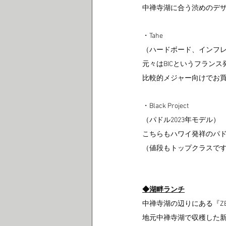
中禅寺湖に合う渋めのデザイン
・Tahe
（ハードボード、インフレ
元々はBICというフラン
比較的メジャー向けでお
・Black Project
（パドル2023年モデル）
こちらもハワイ発祥のパド
（値段もトップクラスで
◆湖畔ランチ
中禅寺湖の辺りにある『Z
地元中禅寺湖で収穫した