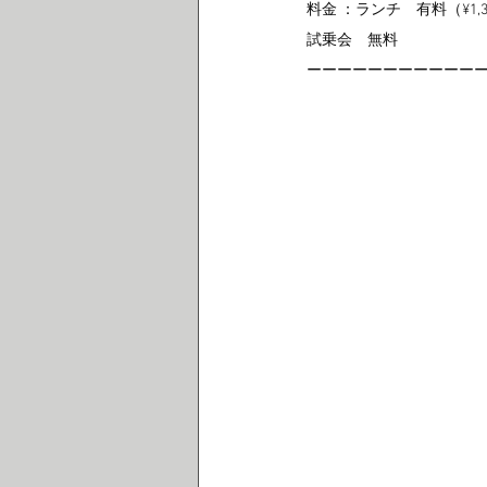
料金 ：ランチ　有料（¥1,3
試乗会　無料
ーーーーーーーーーーー