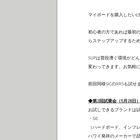
マイボードを購入したい
初心者の方であれば最初
らステップアップするた
SUPは普段漕ぐ環境がど
変わってきます。お気軽
前回同様SICのXRSも試
◆第2回試乗会（5月28日
お試しできるブランドは以
・SIC
（ハードボード、インフレ
ハワイ発祥のメーカーで