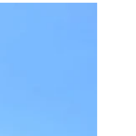
する魅力
「SUPって難しそう」と思っていませんか？実は中禅寺湖
のSUPツアー参加者の多くが未経験者です。初心者でも楽
しめる理由や安全対策、服装のポイント、中禅寺湖ならで
はの魅力をご紹介します。