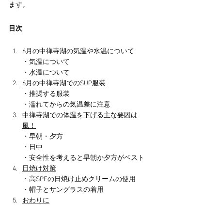
ます。
目次
6月の中禅寺湖の気温や水温について
・気温について
・水温について
6月の中禅寺湖でのSUP服装
・推奨する服装
・濡れてからの気温差に注意
中禅寺湖での体温を下げる主な要因は
風！
・早朝・夕方
・日中
・安全性を考えると早朝か夕方がベスト
日焼け対策
・高SPFの日焼け止めクリームの使用
・帽子とサングラスの着用
おわりに