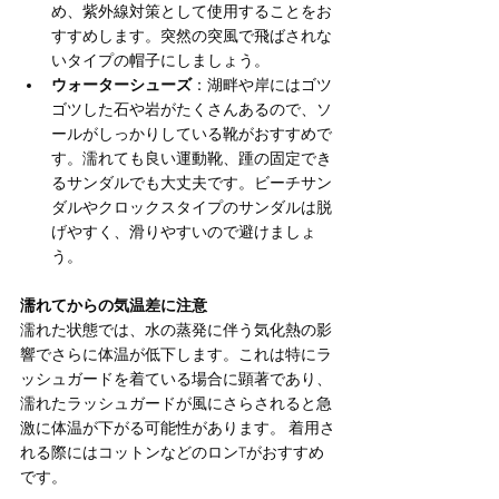
め、紫外線対策として使用することをお
すすめします。突然の突風で飛ばされな
いタイプの帽子にしましょう。
ウォーターシューズ
：湖畔や岸にはゴツ
ゴツした石や岩がたくさんあるので、ソ
ールがしっかりしている靴がおすすめで
す。濡れても良い運動靴、踵の固定でき
るサンダルでも大丈夫です。ビーチサン
ダルやクロックスタイプのサンダルは脱
げやすく、滑りやすいので避けましょ
う。
濡れてからの気温差に注意
濡れた状態では、水の蒸発に伴う気化熱の影
響でさらに体温が低下します。これは特にラ
ッシュガードを着ている場合に顕著であり、
濡れたラッシュガードが風にさらされると急
激に体温が下がる可能性があります。 着用さ
れる際にはコットンなどのロンTがおすすめ
です。