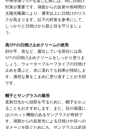
中禅寺湖でSUPを楽しむ際には、特に日焼け
対策が重要です。湖面からの反射や長時間の
太陽光曝露により、通常以上に日焼けのリス
クが高まります。以下の対策を参考にして、
しっかりと日焼けから肌と目を守りましょ
う。
高SPFの日焼け止めクリームの使用
顔や手、首など、露出している部分には高
SPFの日焼け止めクリームをしっかり塗りま
しょう。ウォータープルーフタイプの日焼け
止めを選ぶと、水に濡れても効果が持続しま
す。適切な量をこまめに塗り直すことが大切
です。
帽子とサングラスの着用
直射日光から頭部を守るために、帽子をかぶ
ることをおすすめします。また、目の保護に
はUVカット機能のあるサングラスが有効で
す。湖面からの反射光による日焼けや目への
ダメージを防ぐためにも、サングラスは必須